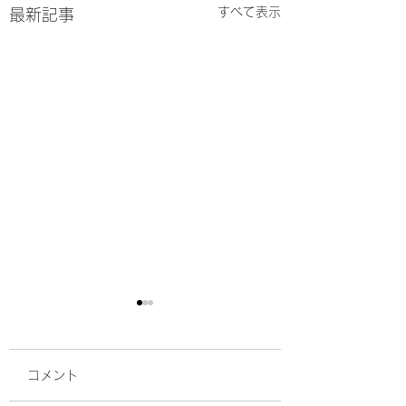
すべて表示
最新記事
コメント