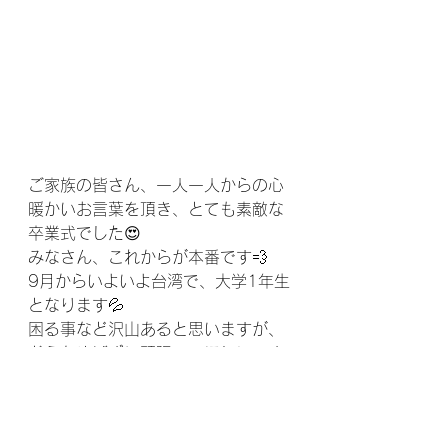
ご家族の皆さん、一人一人からの心
暖かいお言葉を頂き、とても素敵な
卒業式でした😍
みなさん、これからが本番です💨
9月からいよいよ台湾で、大学1年生
となります💦
困る事など沢山あると思いますが、
どうかめげずに頑張ってほしいです
🧚‍♀️
いつか後輩たちに大学生活の情報を
是非共有しに遊びに来てくださいね