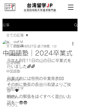
台湾留学
J
P
台湾四年制大学進学専門塾
記事
全ての記事
staff M
全ての記事
2024年8月27日
読了時間: 1分
中国語塾｜2024卒業式
台湾留学
今年も8月11日の山の日に卒業式を
台湾情報
行いました🌈🌈
中国語塾
卒業式前には恒例の卒業発表💁‍♀️
お知らせ
その前に塾長の長谷川有望よりご挨
台湾の大学
拶～💖
皆さんの緊張をほぐすべく面白いお
卒業生
話を～😎😎
TOCFL