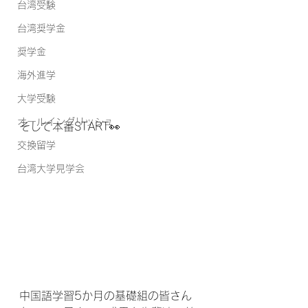
台湾受験
台湾奨学金
奨学金
海外進学
大学受験
オールイングリッシュ
そして本番START👀
交換留学
台湾大学見学会
中国語学習5か月の基礎組の皆さん