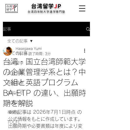
台湾留学
J
P
台湾四年制大学進学専門塾
記事
全ての記事
Hasegawa Yumi
全ての記事
7月1日
読了時間: 3分
台湾・国立台湾師範大学
台湾留学
の企業管理学系とは？中
台湾情報
文組と英語プログラム
中国語塾
BA-ETP の違い、出願時
お知らせ
期を解説
台湾の大学
※本記事は 2026年7月1日時点 の
卒業生
公式情報をもとに作成しています。
TOCFL
出願時期や必要書類は年度により変