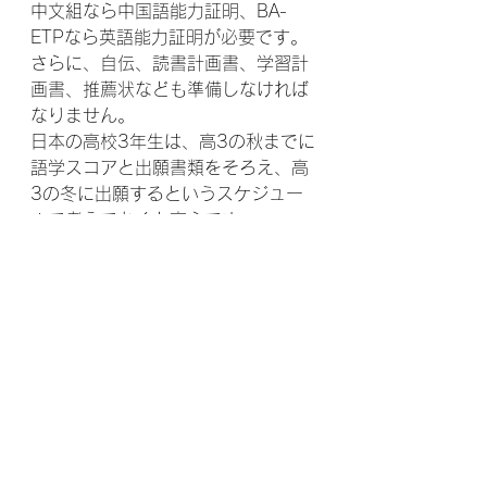
中文組なら中国語能力証明、BA-
ETPなら英語能力証明が必要です。
さらに、自伝、読書計画書、学習計
画書、推薦状なども準備しなければ
なりません。
日本の高校3年生は、高3の秋までに
語学スコアと出願書類をそろえ、高
3の冬に出願するというスケジュー
ルで考えておくと安心です。
台湾留学JPでは、志望学科の選び
方、中文組と英語プログラムの違
い、語学試験、出願書類、面接対策
まで一緒に整理できます。師範大の
企業管理に興味がある人は、早めに
準備を始めましょう。
参照URL
台湾師範大学 企業管理学系 外国学