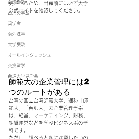
台湾受験
更されるため、出願前には必ず大学
公式サイトを確認してください。
台湾奨学金
奨学金
海外進学
大学受験
オールイングリッシュ
交換留学
台湾大学見学会
師範大の企業管理には2
つのルートがある
台湾の国立台湾師範大学、通称「師
範大」「台師大」の企業管理学系
は、経営、マーケティング、財務、
組織運営などを学ぶビジネス系の学
科です。
ただし、調べるときに注意したいの