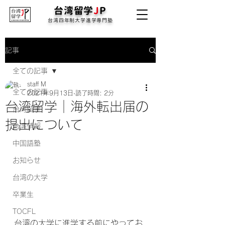
台湾留学
J
P
台湾四年制大学進学専門塾
記事
全ての記事
staff M
全ての記事
2021年9月13日
読了時間: 2分
台湾留学｜海外転出届の
台湾留学
提出について
台湾情報
中国語塾
お知らせ
台湾の大学
卒業生
TOCFL
台湾の大学に進学する前にやってお