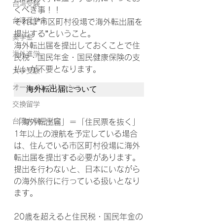
台湾受験
くべき事！！
台湾奨学金
それは”市区町村役場で海外転出届を
提出する”ということ。
奨学金
海外転出届を提出しておくことで住
海外進学
民税・国民年金・国民健康保険の支
払いが不要となります。
大学受験
オールイングリッシュ
海外転出届について
交換留学
台湾大学見学会
「海外転出届」＝「住民票を抜く」
1年以上の渡航を予定している場合
は、住んでいる市区町村役場に海外
転出届を提出する必要があります。
提出を行わないと、日本にいながら
の海外旅行に行っている扱いとなり
ます。
20歳を超えると住民税・国民年金の