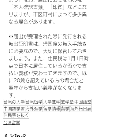
「本人確認書類」「印鑑」などにな
りますが、市区町村によって多少異
なる場合があります。
※届出が受理された際に発行される
転出証明書は、帰国後の転入手続き
に必要なので、大切に保管しておき
ましょう。また、住民税は1月1日時
点で日本に居住しているか否かで支
払い義務が変わってきますので、既
に20歳を超えている方の場合だと、
翌年から支払い義務がなくなりま
す。
台湾の大学
台湾留学
大学進学
進学塾
中国語塾
中国語学習
海外進学
留学情報
留学
海外転出届
住民票を抜く
台湾留学