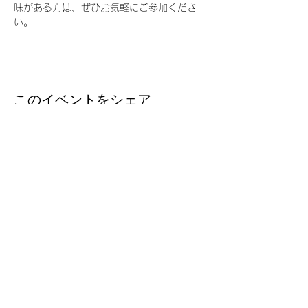
味がある方は、ぜひお気軽にご参加くださ
い。
このイベントをシェア
台湾留学
J
P
台湾の大学への扉を、今
Email ：
taiwanryugakujp@gmail.com
TEL ：
03-3356-1161
FAX :
03-3356-5165