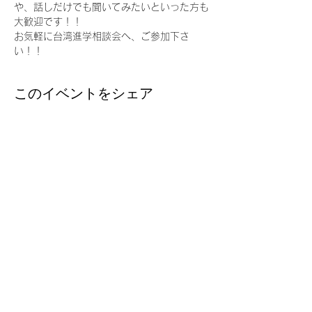
や、話しだけでも聞いてみたいといった方も
大歓迎です！！
お気軽に台湾進学相談会へ、ご参加下さ
い！！
このイベントをシェア
台湾留学
J
P
台湾の大学への扉を、今
Email ：
taiwanryugakujp@gmail.com
TEL ：
03-3356-1161
FAX :
03-3356-5165
〒160-0022 東京都新宿区新宿2丁目3-13 3階