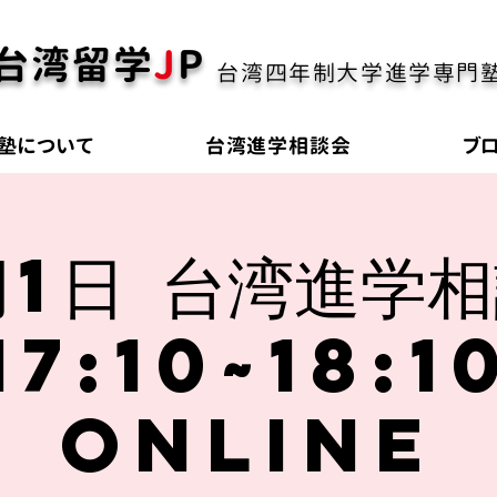
台湾留学
J
P
台湾四年制大学進学専門
塾について
台湾進学相談会
ブ
月1日 台湾進学
17:10~18:1
online