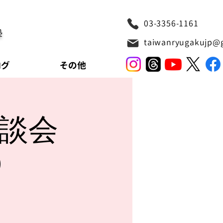
03-3356-1161
塾
taiwanryugakujp@
ログ
その他
相談会
0