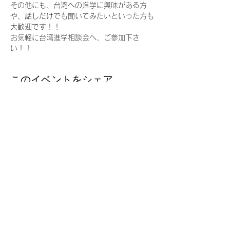
その他にも、台湾への進学に興味がある方
や、話しだけでも聞いてみたいといった方も
大歓迎です！！
お気軽に台湾進学相談会へ、ご参加下さ
い！！
このイベントをシェア
台湾留学
J
P
台湾の大学への扉を、今
Email ：
taiwanryugakujp@gmail.com
TEL ：
03-3356-1161
FAX :
03-3356-5165