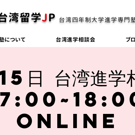
台湾留学
J
P
台湾四年制大学進学専門
塾について
台湾進学相談会
ブ
月15日 台湾進学
17:00~18:0
online