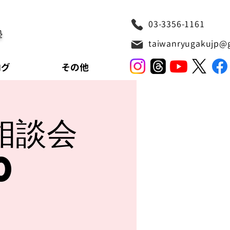
03-3356-1161
塾
taiwanryugakujp@
ログ
その他
相談会
0