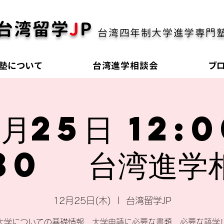
台湾留学
J
P
台湾四年制大学進学専門
塾について
台湾進学相談会
ブ
2月25日 12:0
:30 台湾進学
12月25日(木)
  |  
台湾留学JP
大学についての基礎情報、大学申請に必要な書類、必要な語学