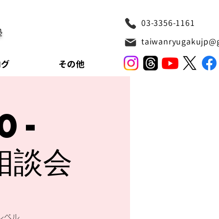
03-3356-1161
塾
taiwanryugakujp@
ログ
その他
0-
相談会
レベル、