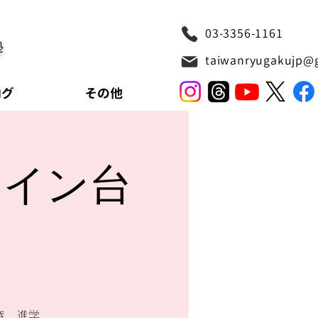
03-3356-1161
塾
taiwanryugakujp@
ログ
その他
ライン台
き、進学