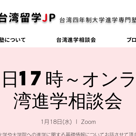
台湾留学
J
P
台湾四年制大学進学専門
塾について
台湾進学相談会
ブ
8日17時～オン
湾進学相談会
1月18日(水)
  |  
Zoom
大学や大学院への進学に関する基礎情報についてお話させて頂