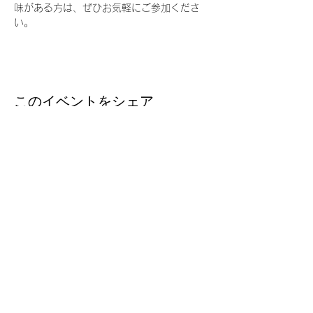
味がある方は、ぜひお気軽にご参加くださ
い。
このイベントをシェア
台湾留学
J
P
台湾の大学への扉を、今
Email ：
taiwanryugakujp@gmail.com
TEL ：
03-3356-1161
FAX :
03-3356-5165