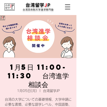
台湾留学
J
P
台湾四年制大学進学専門塾
1月5日 11:00-
11:30 台湾進学
相談会
1月05日(月)
  |  
台湾留学JP
台湾の大学についての基礎情報、大学申請に
必要な書類、必要な語学レベル、中国語塾、