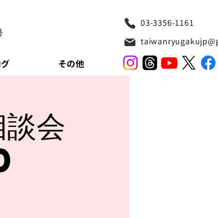
03-3356-1161
塾
taiwanryugakujp@
ログ
その他
相談会
0