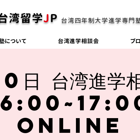
台湾留学
J
P
台湾四年制大学進学専門
塾について
台湾進学相談会
ブ
10日 台湾進学
16:00~17:0
online