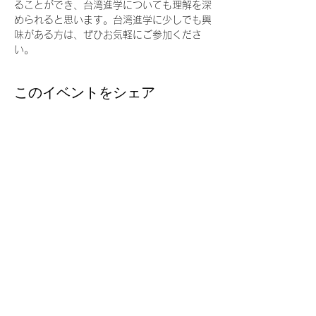
ることができ、台湾進学についても理解を深
められると思います。台湾進学に少しでも興
味がある方は、ぜひお気軽にご参加くださ
い。
このイベントをシェア
台湾留学
J
P
台湾の大学への扉を、今
Email ：
taiwanryugakujp@gmail.com
TEL ：
03-3356-1161
FAX :
03-3356-5165
〒160-0022 東京都新宿区新宿2丁目3-13 3階