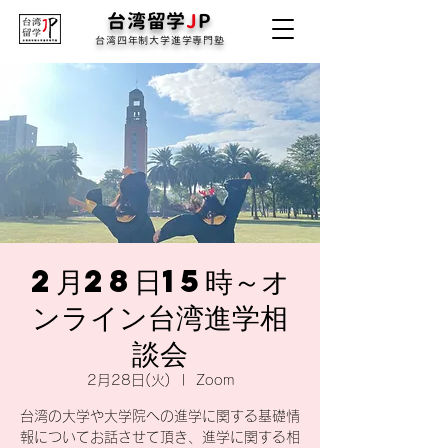
台湾留学
J
P
台湾四年制大学進学専門塾
2月28日15時～オ
ンライン台湾進学相
談会
2月28日(火)
  |  
Zoom
台湾の大学や大学院への進学に関する基礎情
報についてお話させて頂き、進学に関する相