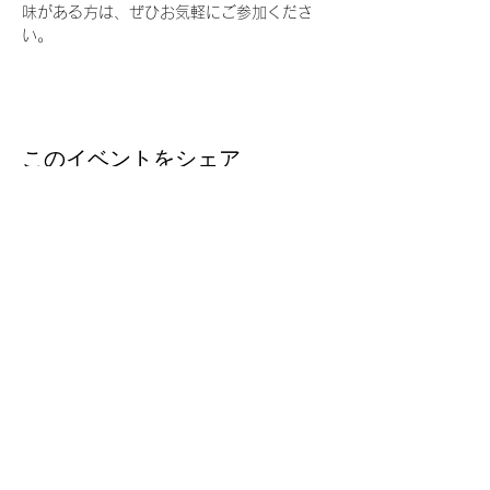
味がある方は、ぜひお気軽にご参加くださ
い。
このイベントをシェア
台湾留学
J
P
台湾の大学への扉を、今
Email ：
taiwanryugakujp@gmail.com
TEL ：
03-3356-1161
FAX :
03-3356-5165