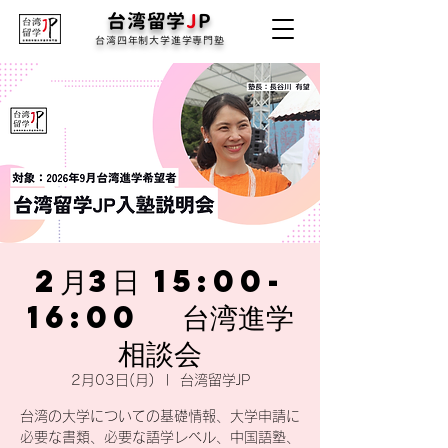
台湾留学
J
P
台湾四年制大学進学専門塾
2月3日 15:00-
16:00 台湾進学
相談会
2月03日(月)
  |  
台湾留学JP
台湾の大学についての基礎情報、大学申請に
必要な書類、必要な語学レベル、中国語塾、