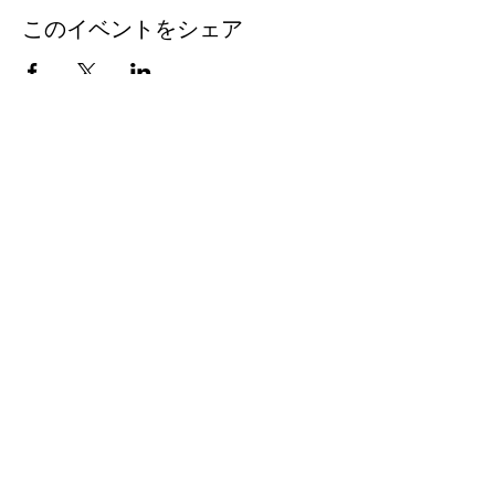
このイベントをシェア
台湾留学
J
P
台湾の大学への扉を、今
Email ：
taiwanryugakujp@gmail.com
TEL ：
03-3356-1161
FAX :
03-3356-5165
〒160-0022 東京都新宿区新宿2丁目3-13 3階
（新宿御苑学院内）
COPYRIGHT© TAIWANRYUGAKUJP, ALL
RIGHTS RESERVED.