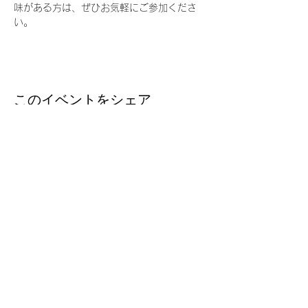
味がある方は、ぜひお気軽にご参加くださ
い。
このイベントをシェア
台湾留学
J
P
台湾の大学への扉を、今
Email ：
taiwanryugakujp@gmail.com
TEL ：
03-3356-1161
FAX :
03-3356-5165