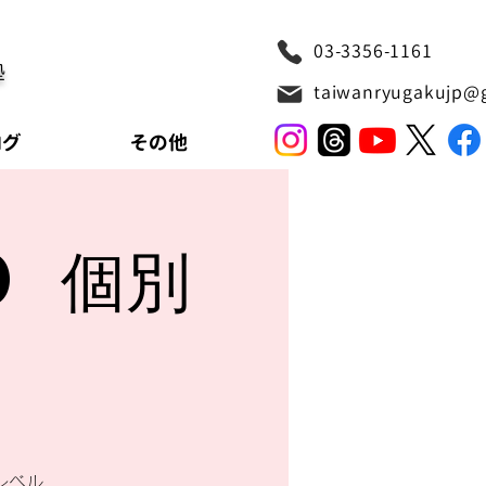
03-3356-1161
塾
taiwanryugakujp@
ログ
その他
0 個別
レベル、