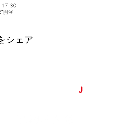
 17:30
て開催
をシェア
台湾留学
J
P
台湾の大学への扉を、今