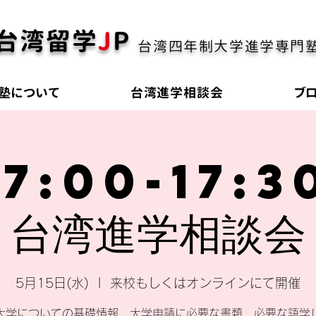
台湾留学
J
P
台湾四年制大学進学専門
塾について
台湾進学相談会
ブ
17:00-17:3
台湾進学相談会
5月15日(水)
  |  
来校もしくはオンラインにて開催
大学についての基礎情報、大学申請に必要な書類、必要な語学