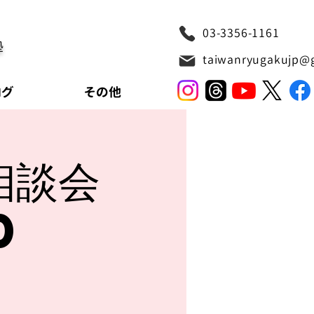
03-3356-1161
塾
taiwanryugakujp@
ログ
その他
相談会
0