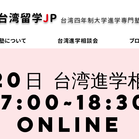
台湾留学
J
P
台湾四年制大学進学専門
塾について
台湾進学相談会
ブ
20日 台湾進学
17:00~18:3
online