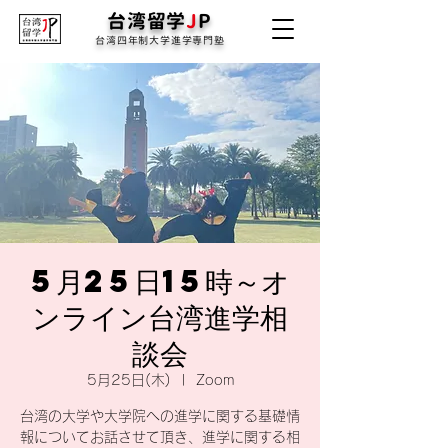
台湾留学
J
P
台湾四年制大学進学専門塾
5月25日15時～オ
ンライン台湾進学相
談会
5月25日(木)
  |  
Zoom
台湾の大学や大学院への進学に関する基礎情
報についてお話させて頂き、進学に関する相