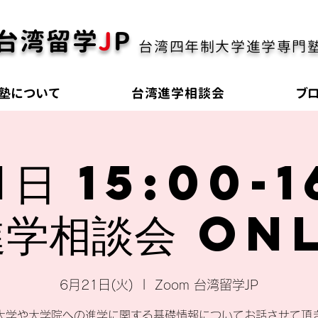
台湾留学
J
P
台湾四年制大学進学専門
塾について
台湾進学相談会
ブ
1日 15:00-1
学相談会 on
6月21日(火)
  |  
Zoom 台湾留学JP
大学や大学院への進学に関する基礎情報についてお話させて頂