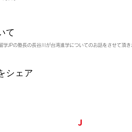
いて
留学JPの塾長の長谷川が台湾進学についてのお話をさせて頂き
をシェア
台湾留学
J
P