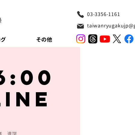
03-3356-1161
塾
taiwanryugakujp@
ログ
その他
6:00
line
き、進学