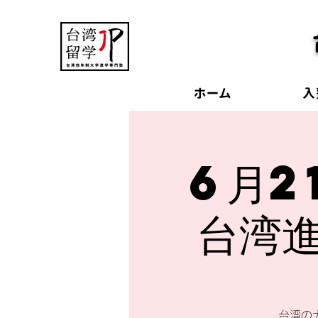
ホーム
入
6月2
台湾進
台湾の