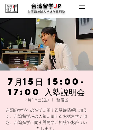
台湾留学
J
P
台湾四年制大学進学専門塾
7月15日 15:00-
17:00 入塾説明会
7月15日(金)
  |  
新宿区
台湾の大学への進学に関する基礎情報に加え
て、台湾留学JPの入塾に関するお話させて頂
き、台湾進学に関す質問やご相談のお答えい
たします。