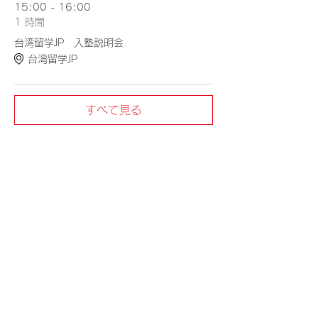
15:00 - 16:00
1 時間
台湾留学JP 入塾説明会
台湾留学JP
すべて見る
このイベントをシェア
台湾留学
J
P
台湾の大学への扉を、今