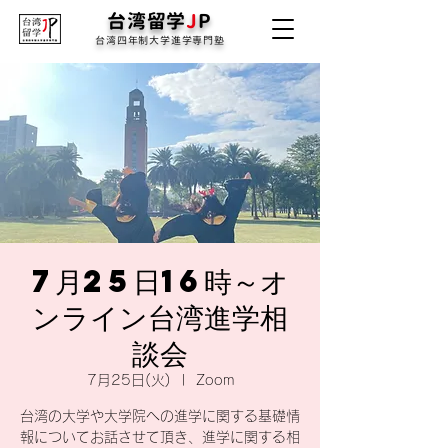
台湾留学
J
P
台湾四年制大学進学専門塾
7月25日16時～オ
ンライン台湾進学相
談会
7月25日(火)
  |  
Zoom
台湾の大学や大学院への進学に関する基礎情
報についてお話させて頂き、進学に関する相