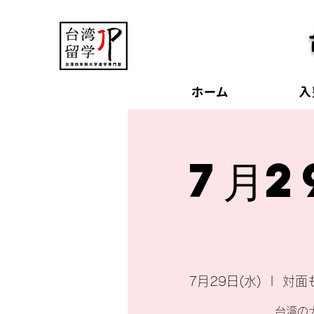
ホーム
入
7月2
7月29日(水)
  |  
対面
台湾の