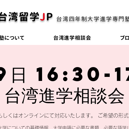
台湾留学
J
P
台湾四年制大学進学専門
塾について
台湾進学相談会
ブ
9日 16:30-1
台湾進学相談会
もしくはオンラインにて対応いたします。 ご希望の形
大学についての基礎情報、大学申請に必要な書類、必要な語学