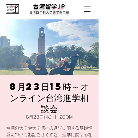
台湾留学
J
P
台湾四年制大学進学専門塾
8月23日15時～オ
ンライン台湾進学相
談会
8月23日(水)
  |  
ZOOM
台湾の大学や大学院への進学に関する基礎情
報についてお話させて頂き、進学に関する相