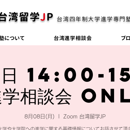
台湾留学
J
P
台湾四年制大学進学専門
塾について
台湾進学相談会
ブ
日 14:00-1
学相談会 on
8月08日(月)
  |  
Zoom 台湾留学JP
大学や大学院への進学に関する基礎情報についてお話させて頂