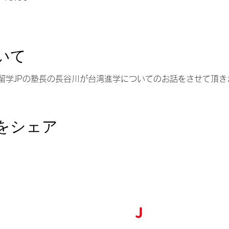
いて
留学JPの塾長の長谷川が台湾進学についてのお話をさせて頂き
をシェア
台湾留学
J
P