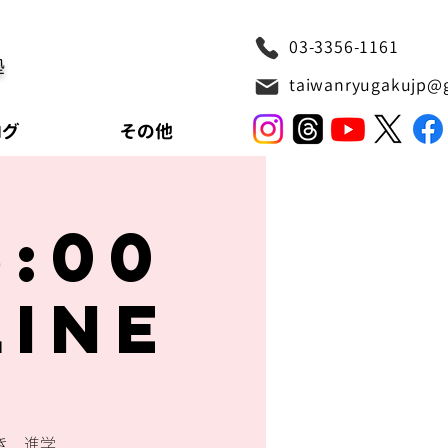
03-3356-1161
塾
taiwanryugakujp@
ログ
その他
5:00
line
き、進学