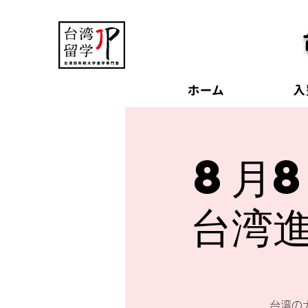
ホーム
入
8月8
台湾進
台湾の