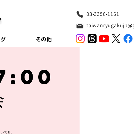
03-3356-1161
塾
taiwanryugakujp@
ログ
その他
7:00
会
レベル、