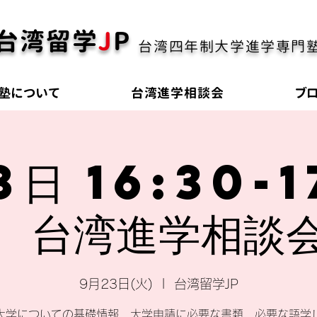
台湾留学
J
P
台湾四年制大学進学専門
塾について
台湾進学相談会
ブ
3日 16:30-1
台湾進学相談
9月23日(火)
  |  
台湾留学JP
大学についての基礎情報、大学申請に必要な書類、必要な語学