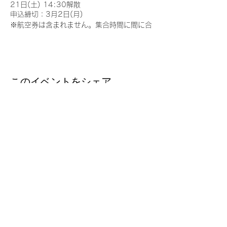
21日(土) 14:30解散
申込締切：3月2日(月)
※航空券は含まれません。集合時間に間に合
うように来てください。
※定員は12名までとします。
※費用には宿泊費(3泊)、見学時にかかる交
通費、 食事代(朝3、昼3、夜3)が含まれま
す。未成年者のみで参加を希望される場合
このイベントをシェア
は事前にご相談下さい。
【スケジュール】
1日目 台北松山空港 到着ロビー 集合
交流会開催
2日目 国立台湾大学
国立台湾師範大学
台湾留学
J
P
私立輔仁大学
台湾の大学への扉を、今
3日目 私立銘傳大学
国立台北科技大学
私立實踐大学
4日目 台北101観光(昼食)
台北松山空港 出国ロビー 解散
Email ：
taiwanryugakujp@gmail.com
TEL ：
03-3356-1161
FAX :
03-3356-5165