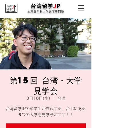
台湾留学
J
P
台湾四年制大学進学専門塾
第15回 台湾・大学
見学会
3月18日(水)
  |  
台湾
台湾留学JPの卒業生が在籍する、台北にある
６つの大学を見学予定です！！