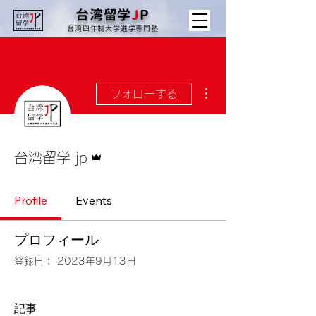
台湾留学
J
P
台湾四年制大学進学専門塾
その他
フォローする
管理者
台湾留学 jp
Profile
Events
プロフィール
登録日： 2023年9月13日
記事