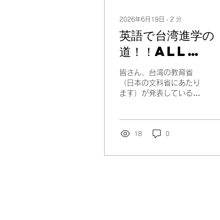
2026年6月19日
∙
2
分
英語で台湾進学の
道！！ALL
English学科
皆さん、台湾の教育省
リストをご紹介！
（日本の文科省にあたり
ます）が発表している
「台湾の大学のALL
English学科リスト」をご
存じでしょうか？
18
0