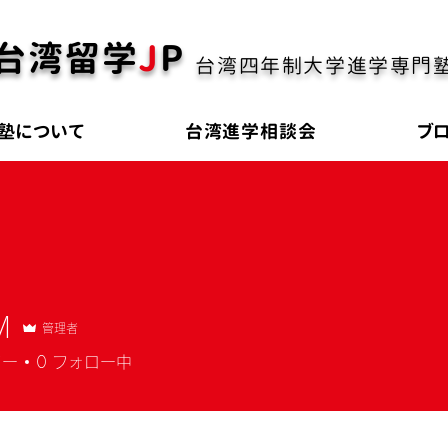
台湾留学
J
P
台湾四年制大学進学専門
塾について
台湾進学相談会
ブ
M
管理者
ワー
0
フォロー中