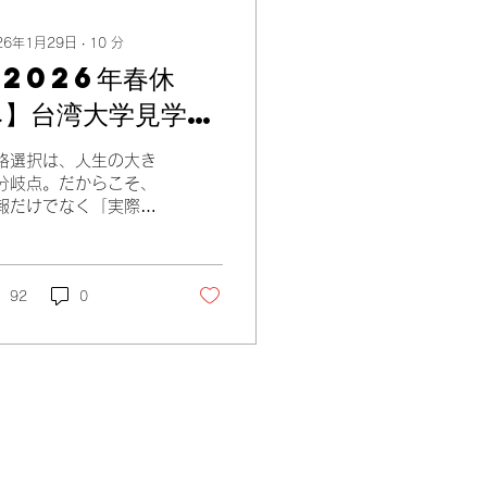
26年1月29日
∙
10
分
【2026年春休
み】台湾大学見学会
｜家族旅行と組み合
路選択は、人生の大き
わせる新しい留学体
分岐点。だからこそ、
報だけでなく「実際に
験のカタチ
て、感じて、考える」
が重要です。 台北の
を歩き、現地の学生と
し、キャンパスの空気
92
0
吸う。そうした体験を
じて初めて、「ここで
びたい」「ここなら自
らしく成長できそう」
いう確信が生まれま
。 この3日間は、台湾
学を「遠い夢」から
現実的な選択肢」へと