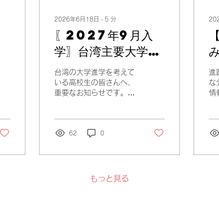
2026年6月18日
∙
5
分
20
〖2027年9月入
学〗台湾主要大学の
国際学生入試情報ま
台湾の大学進学を考えて
進
！
とめ
いる高校生の皆さんへ、
な
重要なお知らせです。
情
2027年9月に台湾の大学
見
へ進学したい方は、そろ
こと
そろ出願準備を始める時
街
期です。台湾の大学は日
62
0
話
本の一般入試とは仕組み
を
が大きく異なり、大学ご
通
とに出願期間・必要書
学
類・語学要件・募集学科
分
もっと見る
が異なります。特に人気
と
の高い国立台湾大学、国
す
立台湾師範大学、国立政
留
治大学、国立成功大学な
「