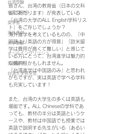
台湾受験
皆さん、台湾の教育省（日本の文科
台湾奨学金
省にあたります）が発表している
「台湾の大学のALL English学科リス
奨学金
ト」をご存じでしょうか？
海外進学
海外進学を考えているものの、「中
国語より英語の方が得意」「欧米留
大学受験
学は費用が高くて難しい」と感じて
オールイングリッシュ
いる方にとって、台湾進学は魅力的
な選択肢かもしれません。
交換留学
「台湾進学は中国語のみ」と思われ
台湾大学見学会
がちですが、実は英語で学べる学科
も充実しています！
また、台湾の大学生の多くは英語も
堪能です。ALL Chineseの学科であ
っても、教材の半分は英語というケ
ースや、教材は中国語でも授業では
英語で説明する先生がいる（あるい