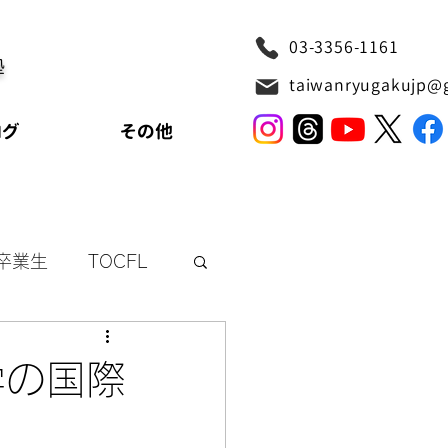
03-3356-1161
塾
taiwanryugakujp@
ログ
その他
卒業生
TOCFL
リッシュ
学の国際