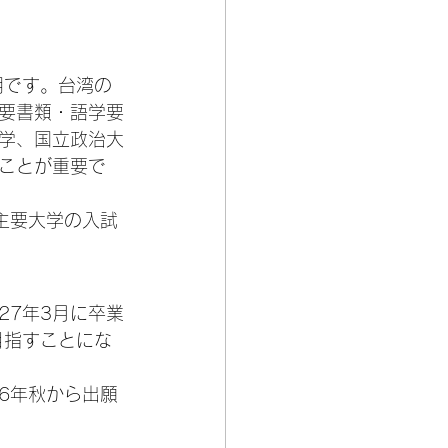
期です。台湾の
要書類・語学要
学、国立政治大
ことが重要で
湾主要大学の入試
27年3月に卒業
目指すことにな
6年秋から出願