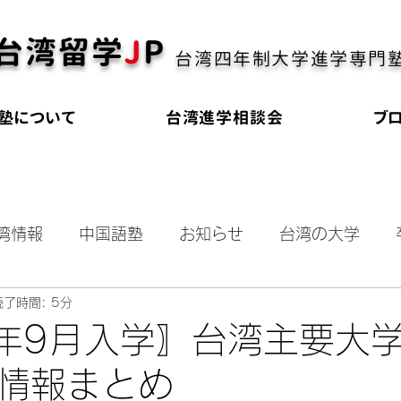
台湾留学
J
P
台湾四年制大学進学専門
塾について
台湾進学相談会
ブ
湾情報
中国語塾
お知らせ
台湾の大学
読了時間: 5分
奨学金
海外進学
大学受験
オールイング
7年9月入学〗台湾主要大
情報まとめ
会