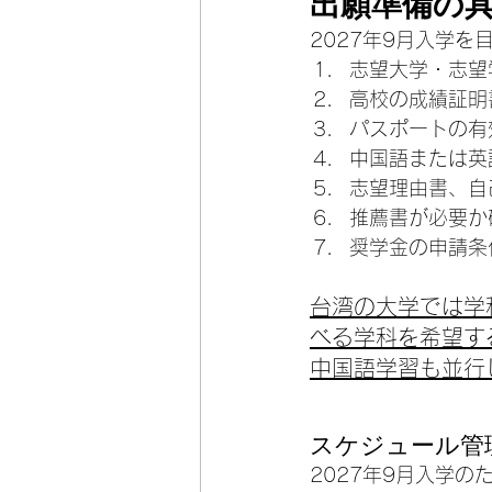
出願準備の
2027年9月入学
志望大学・志望
高校の成績証明
パスポートの有
中国語または英
志望理由書、自
推薦書が必要か
奨学金の申請条
台湾の大学では学
べる学科を希望す
中国語学習も並行
スケジュール管
2027年9月入学の