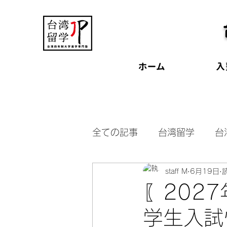
ホーム
入
全ての記事
台湾留学
台
staff M
6月19日
台湾受験
台湾奨学金
〖202
学生入試
交換留学
台湾大学見学