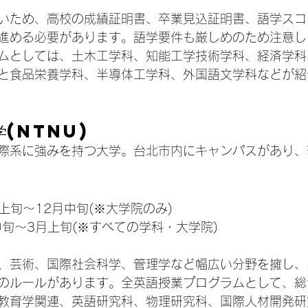
いため、高校の成績証明書、卒業見込証明書、語学スコ
進める必要があります。語学要件も厳しめのため注意し
ムとしては、土木工学科、知能工学技術学科、経済学科
と食品栄養学科、半導体工学科、外国語文学科などが紹
学(NTNU)
際系に強みを持つ大学。台北市内にキャンパスがあり、
月上旬〜12月中旬(※大学院のみ)
月中旬〜3月上旬(※すべての学科・大学院)
、芸術、国際社会科学、管理学など幅広い分野を擁し、
のルールがあります。全英語授業プログラムとして、総
教育学関連、英語研究科、物理研究科、国際人材開発研