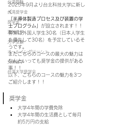
台湾受験
2025年9月より台北科技大学に新し
く
台湾奨学金
「
半導体製造プロセス及び装置の学
奨学金
士プログラム
」
が設立されます！！
海外進学
募集は外国人学生30名（日本人学生
を優先して30名）を予定しているそ
大学受験
うです。
オールイングリッシュ
またこちらのコースの最大の魅力は
なんといっても奨学金の提供がある
交換留学
事！！
台湾大学見学会
以下、
こちら
のコースの魅力を3つ
ご紹介します！！
奨学金
大学4年間の学費免除
大学4年間の生活費として毎月
約5万円の支給