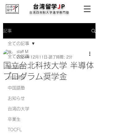
台湾留学
J
P
台湾四年制大学進学専門塾
記事
全ての記事
staff M
全ての記事
2024年12月11日
読了時間: 2分
国立台北科技大学 半導体
台湾留学
プログラム奨学金
台湾情報
中国語塾
お知らせ
台湾の大学
卒業生
TOCFL