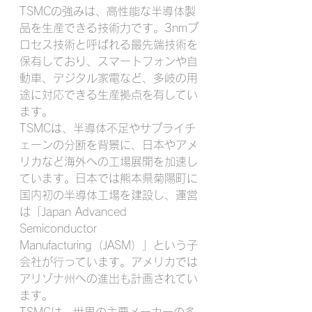
TSMCの強みは、高性能な半導体製
品を生産できる技術力です。
3nmプ
ロセス技術と呼ばれる最先端技術を
保有しており、スマートフォンや自
動車、デジタル家電など、多岐の用
途に対応できる生産拠点を有してい
ます。﻿
TSMCは、半導体不足やサプライチ
ェーンの分断を背景に、日本やアメ
リカなど海外への工場展開を加速し
ています。
日本では熊本県菊陽町に
国内初の半導体工場を建設し、運営
は「Japan Advanced 
Semiconductor 
Manufacturing（JASM）」という子
会社が行っています。アメリカでは
アリゾナ州への進出も計画されてい
ます。﻿