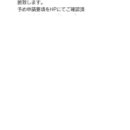
断致します。
予め申請要項をHPにてご確認頂
き、申請時に不足が有る場合は
窓口にて直接ご説明いたしま
す。
すべて表示
最新記事