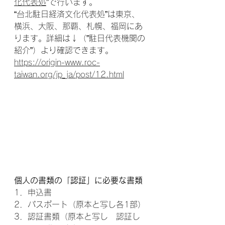
化代表処
”で行います。
“台北駐日経済文化代表処”は東京、
横浜、大阪、那覇、札幌、福岡にあ
ります。詳細は↓（”駐日代表機関の
紹介”）より確認できます。
https://origin-www.roc-
taiwan.org/jp_ja/post/12.html
個人の書類の「認証」に必要な書類
1．申込書
2．パスポート（原本と写し各1部）
3．認証書類（原本と写し　認証し