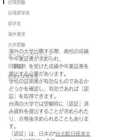
台湾受験
台湾奨学金
奨学金
海外進学
大学受験
海外の大学出願する際、高校の成績
オールイングリッシュ
や卒業証書が求められ、
交換留学
「認証」を受けた成績や卒業証書を
提出する必要があります。
台湾大学見学会
学校の証明書が有効なものであるか
どうかを確認し、有効であれば「認
証」を取得できます。
台湾の大学では受験時に「認証」済
み資料を提出することが求められた
り、合格後求められることもありま
す。
「認証」は、日本の“
台北駐日経済文