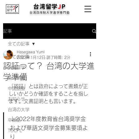
台湾留学
J
P
台湾四年制大学進学専門塾
記事
全ての記事
Hasegawa Yumi
全ての記事
2023年1月12日
読了時間: 2分
認証って？ 台湾の大学進
台湾留学
学準備
台湾情報
「認証」とは政府によって書類が正
中国語塾
しいかどうか確認をすることを指し
お知らせ
ます。文書証明とも言います。
台湾の大学
↓2022年度教育省台湾奨学金
卒業生
および華語文奨学金募集要項よ
TOCFL
り