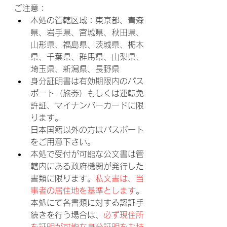
ご注意：
本処の管轄区域：東京都、青森
県、岩手県、宮城県、秋田県、
山形県、福島県、茨城県、栃木
県、千葉県、群馬県、山梨県、
埼玉県、新潟県、長野県
身分証明書は有効期限内のパス
ポート（旅券）もしくは運転免
許証、マイナンバーカードに限
ります。
日本国籍以外の方はパスポート
をご用意下さい。
本処で受付が可能な公文書は管
轄内にある政府機関が発行した
書類に限ります。
私文書は、当
事者の居住地を基準とします
。
本処にて各書類に対する認証手
続きを行う場合は、
必ず現住所