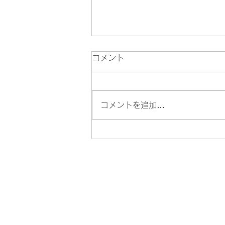
コメント
コメントを追加…
【卒業生に聞きました】保護
者の方へ｜台湾の大学生活は
大丈夫？5つの本音