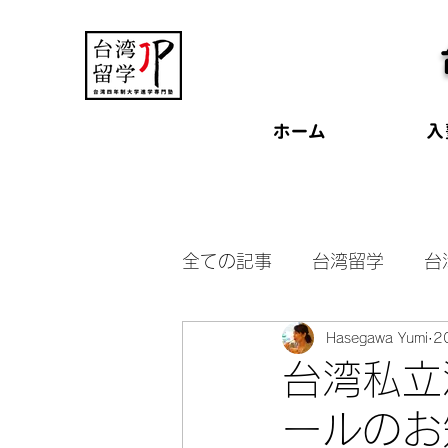
ホーム
入
全ての記事
台湾留学
台
Hasegawa Yumi
2
台湾受験
台湾奨学金
台湾私立
ールのお
交換留学
台湾大学見学