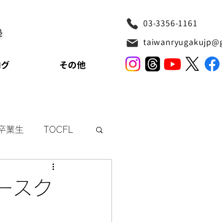
03-3356-1161
塾
taiwanryugakujp@
ログ
その他
卒業生
TOCFL
リッシュ
ースク