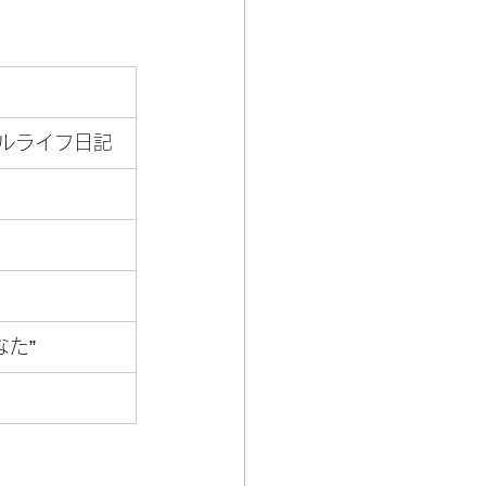
タルライフ日記
なた”