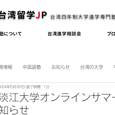
台湾留学
J
P
台湾四年制大学進学専門
塾について
台湾進学相談会
ブ
湾情報
中国語塾
お知らせ
台湾の大学
024年5月30日
読了時間: 1分
奨学金
海外進学
大学受験
オールイング
淡江大学オンラインサマ
知らせ
会