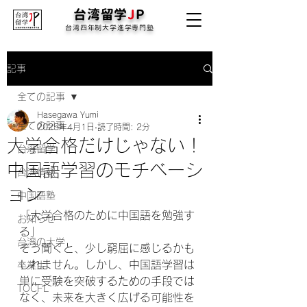
台湾留学
J
P
台湾四年制大学進学専門塾
記事
全ての記事
Hasegawa Yumi
全ての記事
2025年4月1日
読了時間: 2分
大学合格だけじゃない！
台湾留学
中国語学習のモチベーシ
台湾情報
ョン
中国語塾
「大学合格のために中国語を勉強す
お知らせ
る」
台湾の大学
そう聞くと、少し窮屈に感じるかも
しれません。しかし、中国語学習は
卒業生
単に受験を突破するための手段では
TOCFL
なく、未来を大きく広げる可能性を