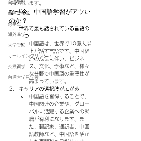
台湾受験
秘めています。
なぜ今、中国語学習がアツい
台湾奨学金
のか？
奨学金
世界で最も話されている言語の
海外進学
一つ
中国語は、世界で10億人以
大学受験
上が話す言語です。中国経
オールイングリッシュ
済の成長に伴い、ビジネ
ス、文化、学術など、様々
交換留学
な分野で中国語の重要性が
台湾大学見学会
高まっています。
キャリアの選択肢が広がる
中国語を習得することで、
中国関連の企業や、グロー
バルに活躍する企業への就
職が有利になります。ま
た、翻訳家、通訳者、中国
語教師など、中国語を活か