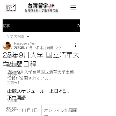
台湾留学
J
P
台湾四年制大学進学専門塾
記事
全ての記事
Hasegawa Yumi
全ての記事
2024年10月16日
読了時間: 2分
25年9月入学 国立清華大
台湾留学
学出願日程
台湾情報
25年9月入学台湾国立清華大学出願
中国語塾
情報が公開されています。
お知らせ
出願スケジュール　上日本語、
台湾の大学
下中国語
卒業生
TOCFL
2024年11月1日
オンライン出願開