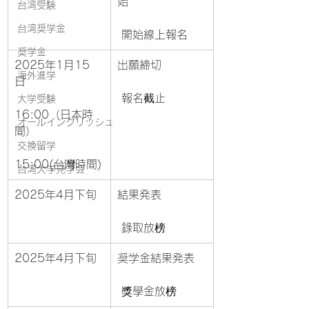
始
台湾受験
台湾奨学金
 開始線上報名
奨学金
2025年1月15
出願締切
海外進学
日 
 報名截止
大学受験
16:00（日本時
オールイングリッシュ
間）
交換留学
15:00(台灣時間)
台湾大学見学会
2025年4月下旬
結果発表
 錄取放榜
2025年4月下旬
奨学金結果発表
 獎學金放榜