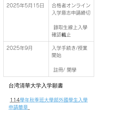
2025年5月15日
合格者オンライン
入学意志申請締切
 錄取生線上入學
確認截止
2025年9月
入学手続き/授業
開始
 註冊/ 開學
台湾清華大学入学願書
114
學年秋季班大學部外國學生入學
申請簡章