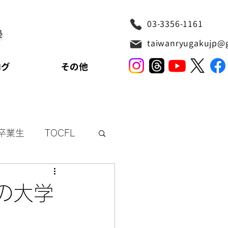
03-3356-1161
塾
taiwanryugakujp@
ログ
その他
卒業生
TOCFL
リッシュ
の大学