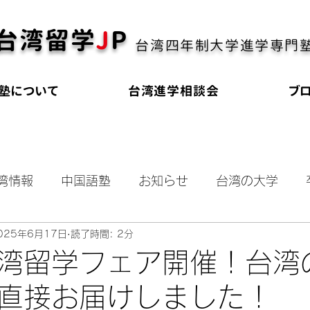
台湾留学
J
P
台湾四年制大学進学専門
塾について
台湾進学相談会
ブ
湾情報
中国語塾
お知らせ
台湾の大学
025年6月17日
読了時間: 2分
奨学金
海外進学
大学受験
オールイング
湾留学フェア開催！台湾
直接お届けしました！
会