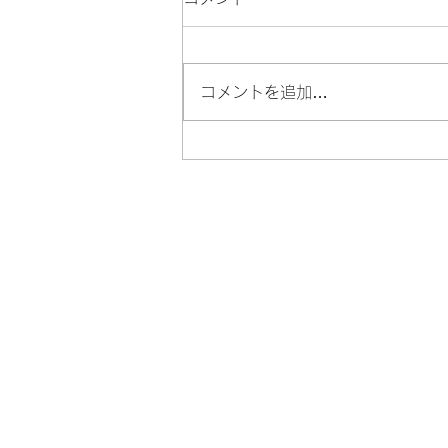
コメントを追加…
【卒業生に聞きました】保護
者の方へ｜台湾の大学生活は
大丈夫？5つの本音