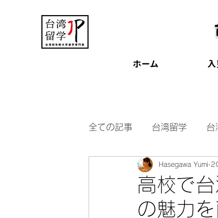
ホーム
入
全ての記事
台湾留学
台
Hasegawa Yumi
2
台湾受験
台湾奨学金
高校で台
の魅力を
交換留学
台湾大学見学