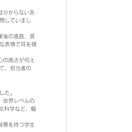
は分からない各
問していまし
業後の進路、奨
な表情で耳を傾
心の高さが伺え
て、担当者の
した。
、世界レベルの
文科学など、幅
背景を持つ学生