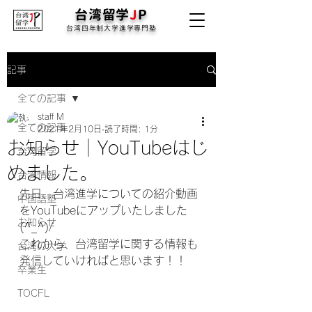
台湾留学
J
P
台湾四年制大学進学専門塾
記事
全ての記事
staff M
全ての記事
2021年2月10日
読了時間: 1分
お知らせ｜YouTubeはじ
台湾留学
めました。
台湾情報
先日、台湾進学についての紹介動画
中国語塾
をYouTubeにアップいたしました
お知らせ
(^_^)/
これから、台湾留学に関する情報も
台湾の大学
発信していければと思います！！
卒業生
TOCFL