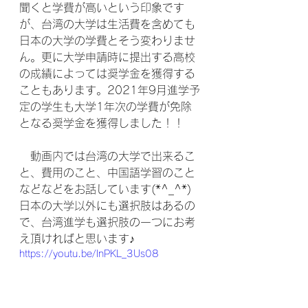
聞くと学費が高いという印象です
が、台湾の大学は生活費を含めても
日本の大学の学費とそう変わりませ
ん。更に大学申請時に提出する高校
の成績によっては奨学金を獲得する
こともあります。2021年9月進学予
定の学生も大学1年次の学費が免除
となる奨学金を獲得しました！！
　動画内では台湾の大学で出来るこ
と、費用のこと、中国語学習のこと
などなどをお話しています(*^_^*)
日本の大学以外にも選択肢はあるの
で、台湾進学も選択肢の一つにお考
え頂ければと思います♪
https://youtu.be/lnPKL_3Us08