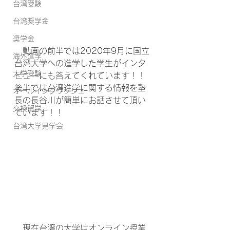
台湾受験
台湾奨学金
奨学金
　動画の前半では2020年9月に国立
海外進学
台湾大学への進学した学生がインタ
大学受験
ビューにも答えてくれています！！
後半では台湾進学に関する情報を塾
オールイングリッシュ
長の長谷川が簡単にお話させて頂い
交換留学
ています！！
台湾大学見学会
　現在台湾の大学はオンライン授業