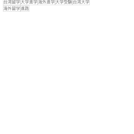
台湾留学
大学進学
海外進学
大学受験
台湾大学
海外留学
進路
台湾留学
台湾情報
台湾の大学
すべて表示
最新記事