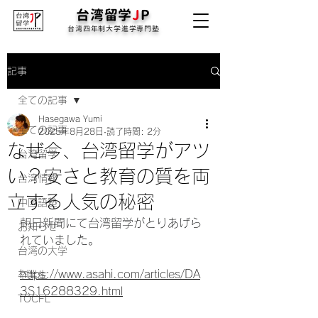
台湾留学
J
P
台湾四年制大学進学専門塾
記事
全ての記事
Hasegawa Yumi
全ての記事
2025年8月28日
読了時間: 2分
なぜ今、台湾留学がアツ
台湾留学
い？安さと教育の質を両
台湾情報
立する人気の秘密
中国語塾
朝日新聞にて台湾留学がとりあげら
お知らせ
れていました。
台湾の大学
https://www.asahi.com/articles/DA
卒業生
3S16288329.html
TOCFL