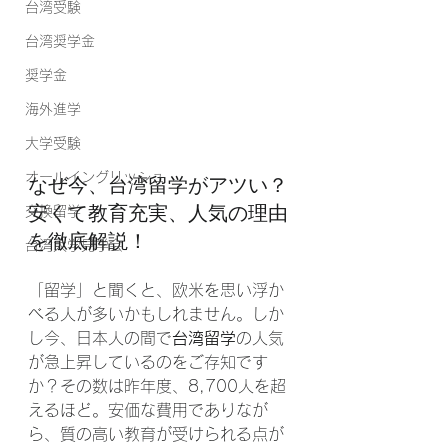
台湾受験
台湾奨学金
奨学金
海外進学
大学受験
なぜ今、台湾留学がアツい？
オールイングリッシュ
安くて教育充実、人気の理由
交換留学
を徹底解説！
台湾大学見学会
「留学」と聞くと、欧米を思い浮か
べる人が多いかもしれません。しか
し今、日本人の間で
台湾留学
の人気
が急上昇しているのをご存知です
か？その数は昨年度、8,700人を超
えるほど。安価な費用でありなが
ら、質の高い教育が受けられる点が