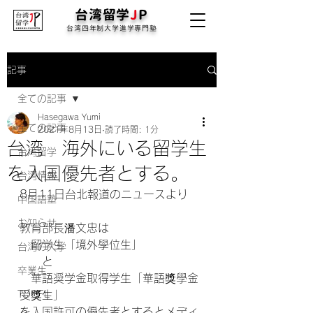
台湾留学
J
P
台湾四年制大学進学専門塾
記事
全ての記事
Hasegawa Yumi
全ての記事
2021年8月13日
読了時間: 1分
台湾 海外にいる留学生
台湾留学
を入国優先者とする。
台湾情報
8月11日台北報道のニュースより
中国語塾
お知らせ
教育部長潘文忠は
　留学生「境外學位生」
台湾の大学
　　と
卒業生
　華語奨学金取得学生「華語獎學金
TOCFL
受獎生」
を入国許可の優先者とするとメディ