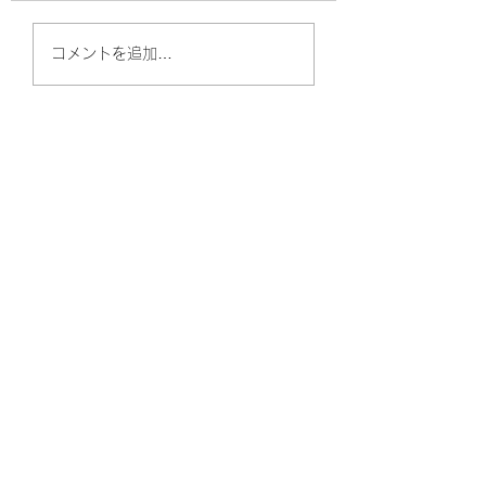
高3の夏からでも遅くな
新宿で台湾の今を
コメントを追加…
い。今から始める台湾
感！TAIWAN EX
大学進学
JAPAN 2026