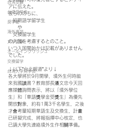
台湾受験
アに伝えた。
台湾奨学金
彼らののちに、
　短期語学留学生
奨学金
　　や
海外進学
　交換留学生
の入国を考慮するとのこと。
大学受験
いつ入国開始かは記載がありません
オールイングリッシュ
でした。
交換留学
↓以下”台北報道”より↓
台湾大学見学会
各大學將於9月開學，境外生何時能
來我國讀書？教育部長潘文忠今天回
應媒體詢問表示，將以「境外學位
生」和「華語獎學金受獎生」為優先
開放對象，約有1萬3千名學生，之後
才會考量短期華語生及交換生，計畫
已研擬完成，將報指揮中心核定，也
已請大學先連絡境外生作相關準備。