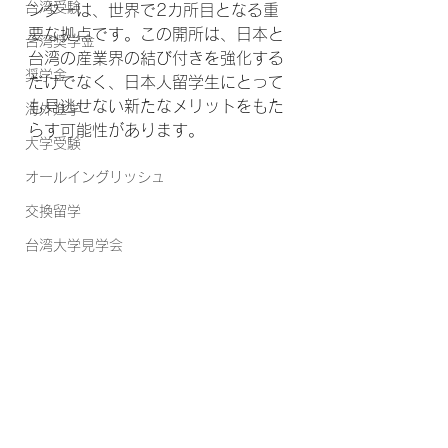
台湾受験
ンターは、世界で2カ所目となる重
要な拠点です。この開所は、日本と
台湾奨学金
台湾の産業界の結び付きを強化する
奨学金
だけでなく、日本人留学生にとって
も見逃せない新たなメリットをもた
海外進学
らす可能性があります。
大学受験
オールイングリッシュ
交換留学
台湾大学見学会