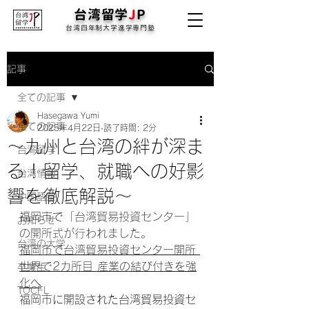
台湾留学
J
P
台湾四年制大学進学専門塾
記事
全ての記事
Hasegawa Yumi
全ての記事
2025年4月22日
読了時間: 2分
〜九州と台湾の絆が深ま
台湾留学
る！留学、就職への好影
台湾情報
響を徹底解説〜
中国語塾
福岡市で
「台湾貿易投資センター」
お知らせ
の開所式が行われました。
台湾の大学
福岡市で台湾貿易投資センター開所 
世界で2カ所目 産業の結び付きを強
卒業生
化へ
TOCFL
福岡市に開設された台湾貿易投資セ