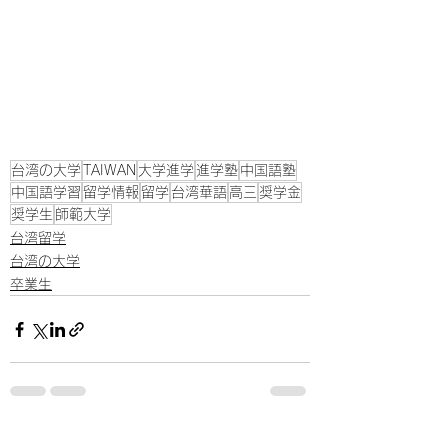
台湾の大学
TAIWAN
大学進学
進学塾
中国語塾
中国語学習
留学情報
留学
台湾華語
高三
奨学金
奨学生
師範大学
台湾留学
台湾の大学
卒業生
すべて表示
最新記事