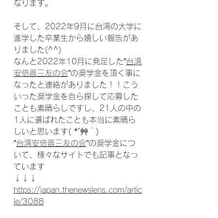
なります。
そして、2022年9月に台湾の大学に
進学した卒業生から嬉しい報告があ
りました(^^)
なんと2022年10月に発足した”
台湾
安倍晋三友の会
”の奨学金を頂く事に
なったと連絡がありました！！こう
いった奨学金を自ら探して応募した
ことも素晴らしですし、21人の中の
1人に選ばれたことも本当に素晴ら
しいと思います( *´艸｀)
”
台湾安倍晋三友の会
”の奨学金につ
いて、様々なサイトでも記事となっ
ています
↓↓↓
https://japan.thenewslens.com/artic
le/3088