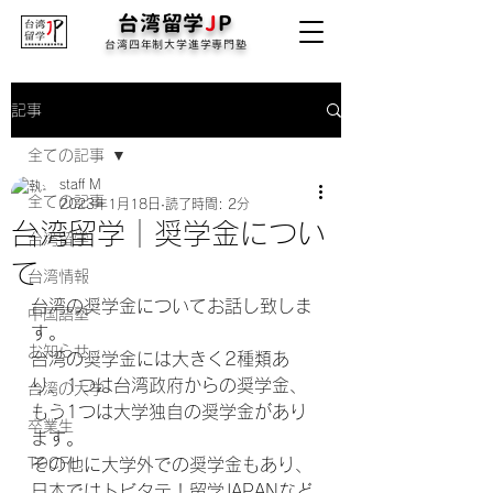
台湾留学
J
P
台湾四年制大学進学専門塾
記事
全ての記事
staff M
全ての記事
2023年1月18日
読了時間: 2分
台湾留学｜奨学金につい
台湾留学
て
台湾情報
台湾の奨学金についてお話し致しま
中国語塾
す。
お知らせ
台湾の奨学金には大きく2種類あ
り、1つは台湾政府からの奨学金、
台湾の大学
もう1つは大学独自の奨学金があり
卒業生
ます。
TOCFL
その他に大学外での奨学金もあり、
日本ではトビタテ！留学JAPANなど