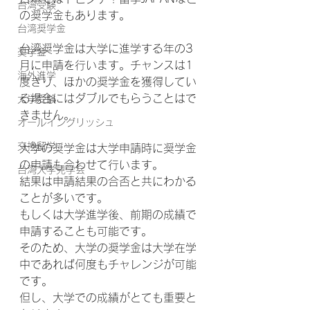
台湾受験
の奨学金もあります。
台湾奨学金
台湾奨学金は大学に進学する年の3
奨学金
月に申請を行います。チャンスは1
海外進学
度きり、ほかの奨学金を獲得してい
る場合にはダブルでもらうことはで
大学受験
きません。
オールイングリッシュ
交換留学
大学の奨学金は大学申請時に奨学金
の申請も合わせて行います。
台湾大学見学会
結果は申請結果の合否と共にわかる
ことが多いです。
もしくは大学進学後、前期の成績で
申請することも可能です。
そのため、大学の奨学金は大学在学
中であれば何度もチャレンジが可能
です。
但し、大学での成績がとても重要と