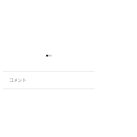
コメント
高3の夏からでも遅くな
新宿で台湾の今を
コメントを追加…
い。今から始める台湾
感！TAIWAN EX
大学進学
JAPAN 2026