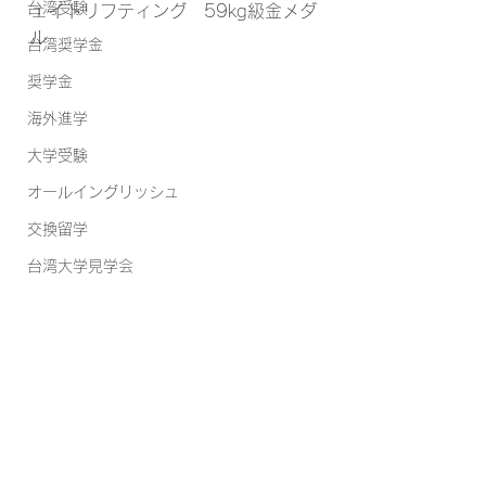
台湾受験
ェイトリフティング　59kg級金メダ
ル
台湾奨学金
奨学金
海外進学
大学受験
オールイングリッシュ
交換留学
台湾大学見学会