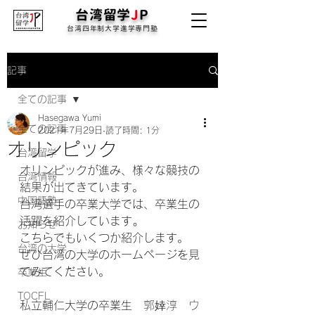
台湾留学
J
P
台湾四年制大学進学専門塾
記事
全ての記事
Hasegawa Yumi
全ての記事
2021年7月29日
読了時間: 1分
オリンピック
台湾留学
オリンピックが進み、様々な競技の
台湾情報
結果が出てきています。
中国語塾
台湾選手の卒業大学では、卒業生の
活躍を紹介しています｡
お知らせ
こちらでもいくつか紹介します。
台湾の大学
ぜひ台湾の大学のホームページを見
てみてください。
卒業生
TOCFL
私立輔仁大学の卒業生　
郭婞淳　ウ