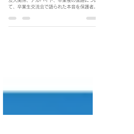
者の方へ｜台湾の大学生活は
大丈夫？5つの本音
台湾の大学生活は大丈夫？言葉、寮・食事、
友人関係、アルバイト、卒業後の進路につい
て、卒業生交流会で語られた本音を保護者の
方向けにまとめました。