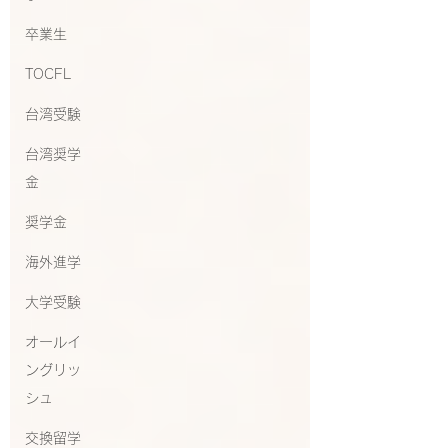
卒業生
TOCFL
台湾受験
台湾奨学
金
奨学金
海外進学
大学受験
オールイ
ングリッ
シュ
交換留学