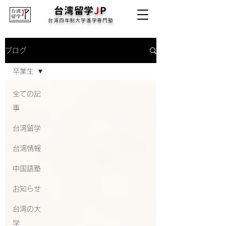
台湾留学
J
P
台湾四年制大学進学専門塾
ブログ
卒業生
全ての記
事
台湾留学
台湾情報
中国語塾
お知らせ
台湾の大
学