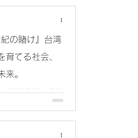
学などを目指す場合は、早め
ことが重要です。 この記
確認できる、2027年9月入学
情報をまとめます。
世紀の賭け』台湾
を育てる社会、
未来。
を「大学名を選ぶこと」だけ
んな社会で学ぶのか。そこで
分になりたいのか。そこまで
ます。 そこで今回ご紹介し
の賭け』 です。 この作品
ロから世界を動かす存在にな
ュメンタリーです。初期の技