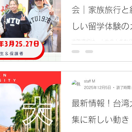
です。今回の見学会は短期
会｜家族旅行と
このビザ免除の条件で参加でき
イン入国カード）は必須 20
国時の紙の入国カードは廃止さ
しい留学体験の
Arrival Card（TWAC
料で、台湾到着前3日以内
進路選択は、人生の大きな
録後は確認メールが届きま
けでなく「実際に見て、感
提示しなくても、パスポー
す。 台北の街を歩き、現地の学生と話し、キャンパスの
ます。
空気を吸う。そうした体験
びたい」「ここなら自分ら
信が生まれます。 この3日
staff M
から「現実的な選択肢」へ
2025年12月5日
読了時間:
最新情報！台湾
集に新しい動き