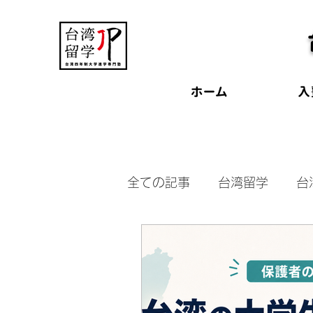
ホーム
入
全ての記事
台湾留学
台
台湾受験
台湾奨学金
交換留学
台湾大学見学