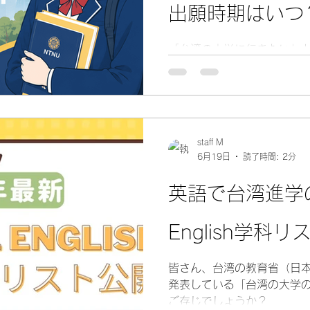
出願時期はいつ
いつ準備するべ
「台湾の大学に行きたい」
く相談を受ける大学の一つ
湾では「師大」「台師大」
市内にキャンパスがありま
ビジネス、マーケティング
を幅広く学びたい人にとっ
staff M
す。 企業管理学系には「中
6月19日
読了時間: 2分
ム」がある 台湾師範大学の
まず確認したいのがどの言
英語で台湾進学の
かです。 英語で学びたい場合は、
Business Administration の
English学科
称 BA-ETP が候補になりま
は、全科目英語、AACSB
バル交流、インターンシッ
皆さん、台湾の教育省（日
されています。 一方、中国
発表している「台湾の大学のAL
系、中国語組を目指す場合
ご存じでしょうか？