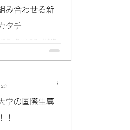
滞在なので、多くの参加者は
組み合わせる新
ます。 2. TWAC（オンラ
25年10月1日から、台湾入
れ、オンラインの Taiwan
カタチ
）が必須になりました。TWAC は無
にオンラインで登録します。登
分岐点。だからこそ、情報だ
すが、入国審査でその画面を
じて、考える」ことが重要で
ト読取で登録情報が照合され
を通じて初めて、「ここで学
しく成長できそう」という確
間は、台湾留学を「遠い夢」
と変える旅になるはずです。
 2分
大学の国際生募
！！