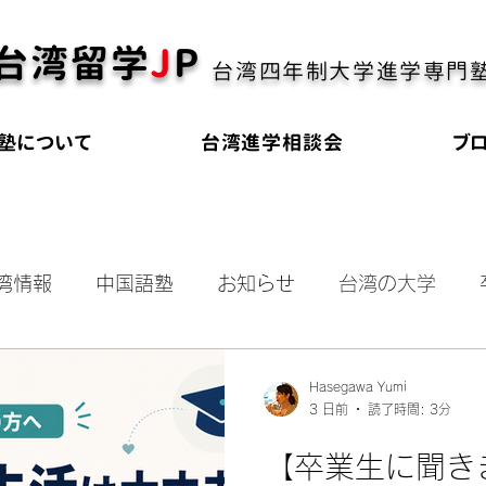
台湾留学
J
P
台湾四年制大学進学専門
塾について
台湾進学相談会
ブ
湾情報
中国語塾
お知らせ
台湾の大学
奨学金
海外進学
大学受験
オールイング
Hasegawa Yumi
3 日前
読了時間: 3分
会
【卒業生に聞き