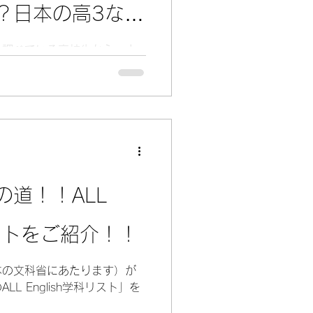
？日本の高3なら
き？
と調べている高校生から、よ
が国立台湾師範大学です。台
と呼ばれる有名大学で、台北
す。中でも企業管理学系は、
、財務、戦略、組織運営など
て候補になりやすい学科で
国語組」と「英語プログラ
企業管理系を考えるときに、
語で学ぶプログラムを目指す
道！！ALL
Department of
 English-taught Program、通
リストをご紹介！！
す。BA-ETP の公式ページで
認証を受けた管理学院、グロー
プ機会などが特徴として紹介
本の文科省にあたります）が
語で学ぶ通常の企業管理学
L English学科リスト」を
は、中国語能力の証明が必要