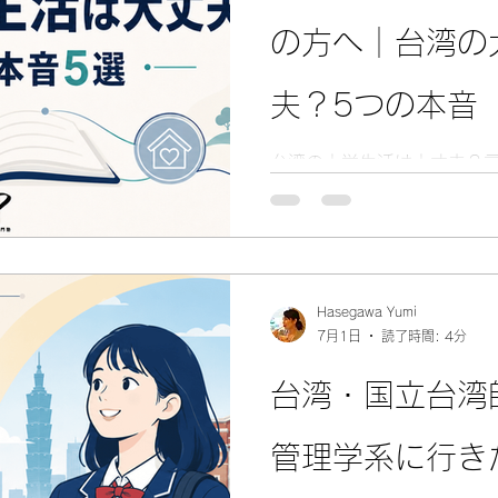
の方へ｜台湾の
夫？5つの本音
台湾の大学生活は大丈夫？
アルバイト、卒業後の進路
られた本音を保護者の方向
Hasegawa Yumi
7月1日
読了時間: 4分
台湾・国立台湾
管理学系に行き