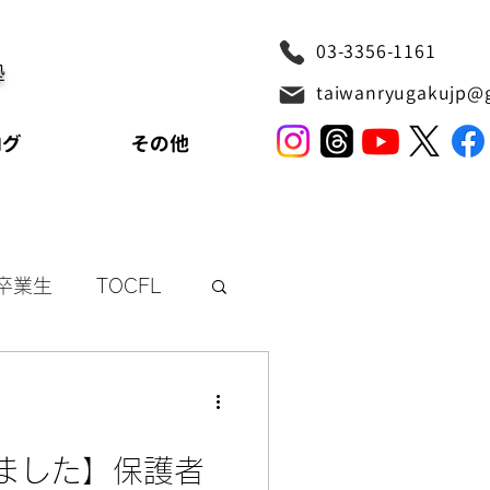
03-3356-1161
塾
taiwanryugakujp@
ログ
その他
卒業生
TOCFL
リッシュ
ました】保護者