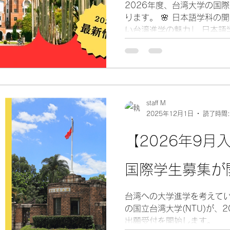
2026年度、台湾大学の国
ります。 🌸 日本語学科の
い台湾進学の魅力」 日本語
業が受けられるのでは?」と
には、 授業は基本的に中国
学・日本文化を学ぶ学科です
会科学系の学科と比べれば
のあるテーマを扱う分、内
しれません。しかし、 それ
staff M
2025年12月1日
読了時間:
いく力は必須 です。 台湾
「中国語をしっかり身につ
【2026年9月
ぶ」という本質的な価値です
台湾大学で学ぶということ
を置き、異文化の中で専門
国際学生募集が
験こそが、将来の大きな財産
ラムも充実 「多様な学びの選
台湾への大学進学を考えている皆さ
では、英語で学べるプログ
の国立台湾大学(NTU)が、
生命科学系に全英語プログラム
出願受付を開始します。