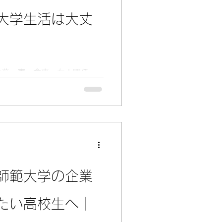
大学生活は大丈
言葉、寮・食事、友人関係、
について、卒業生交流会で語
けにまとめました。
師範大学の企業
たい高校生へ｜