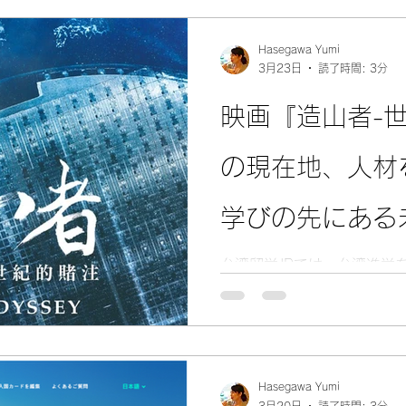
国立政治大学、国立成功大
にスケジュールを確認しておく
事では、2026年6月時点で
Hasegawa Yumi
3月23日
読了時間: 3分
向けの台湾主要大学の入試
映画『造山者-
の現在地、人材
学びの先にある
台湾留学JPでは、台湾進学
だとは考えていません。 ど
何を吸収し、将来どんな自
含めて進路選択だと考えてい
たいのが 映画『造山者-世紀
は、台湾の半導体産業がゼ
Hasegawa Yumi
るまでの歩みを描いたドキ
3月20日
読了時間: 3分