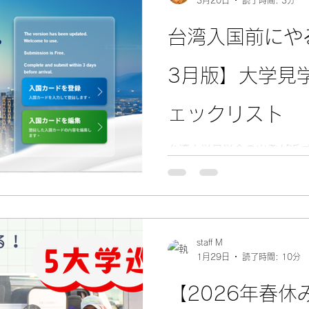
術者だけでなく、女工、政
て現代の若いエンジニアまで
台湾入国前にや
て、台湾が何に賭け、何を
しています。 台湾はどのよ
3月版】大学見
会は若い世代に何を託して
学ぶとはどういうことなの
る高校生にとって、とても大
ェックリスト
湾の大学で学ぶということ
はありません。中国語で考
台湾大学見学会の出発が近
の社会の歴史や産業の文脈
心して迎えるために、渡航
くことです。 台湾留学JP
を、参加者向けに整理しま
路選択」とは、まさにその
滞在する学生・保護者を主
滞在目的が異なる場合は条
必ず台湾側の公式情報を確認
staff M
したいのは、パスポートとビ
1月29日
読了時間: 10分
最長90日までビザ免除で入
在予定日数を満たす有効期
【2026年春
または次の渡航先への航空