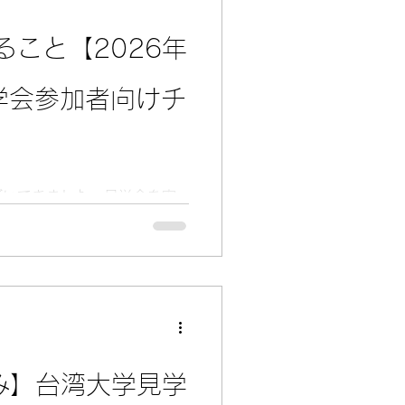
策や科技を支えた人々、そし
、80人以上の証言を通し
ること【2026年
積み上げてきたのかを映し出
うに人を育ててきたのか。社
学会参加者向けチ
きたのか。そして、その中で
か。それは、台湾留学を考え
事な問いだと思います。 台
は、授業を受けることだけで
え、異なる価値観に触れ、そ
づいてきました。見学会を安
の中で自分の専門を育ててい
前に確認しておきたいこと
が大切にしている「主体的な進
した。今回は日本国籍で短期
出発点を自分の言葉
な想定にしています。国籍や
件が変わることがあるため、
してください。 1. まず確認
ザ 日本国籍の方は、台湾に
国できます。必要なのは、滞
間のあるパスポート、帰国便
休み】台湾大学見学
券、そして出発便の予約確認