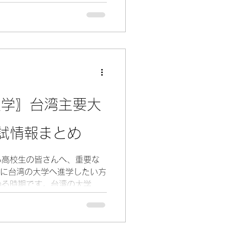
の外国学生申請入学の系所規
組はC
入学〗台湾主要大
試情報まとめ
る高校生の皆さんへ、重要な
める時期です。台湾の大学は
が大きく異なり、大学ごとに
要件・募集学科が異なりま
湾大学、国立台湾師範大学、