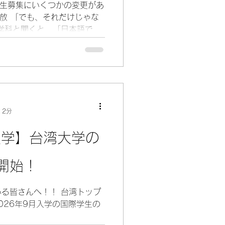
際生募集にいくつかの変更があ
開放 「でも、それだけじゃな
学科と聞くと、「日本語で授
思うかもしれません。 実際
語で行われ 、日本語・日本文
。 確かに、他の理工系や社
、日本人学生にとって馴染み
容理解のハードルは低いかも
でも中国語での授業について
 2分
留学JPが大切にしているのは、
けて、台湾のトップ大学で学
入学】台湾大学の
。 日本語学科であっても、
は、中国語圏の学術環境に身
性を磨くということ。その経
開始！
になります。 🔬 英語プログ
択肢」 2026年の台湾大学
んへ！！ 台湾トップ
ラムもさらに拡充されます。
2026年9月入学の国際学生の
が新設 機械工学系...