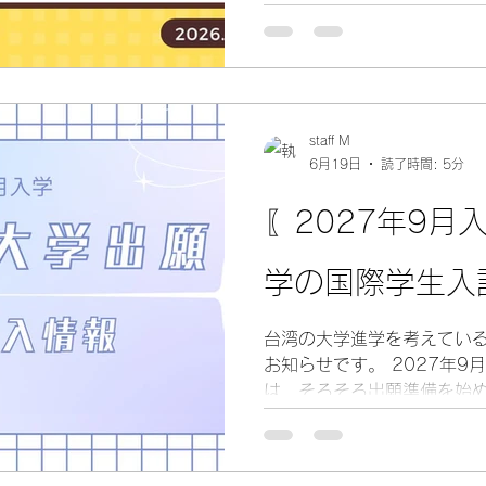
になります。台湾師範大学
定検索では、企業管理中国語
staff M
6月19日
読了時間: 5分
〖2027年9月
学の国際学生入
台湾の大学進学を考えてい
お知らせです。 2027年9月に台湾の大学へ進学したい方
は、そろそろ出願準備を始
日本の一般入試とは仕組み
出願期間・必要書類・語学
す。特に人気の高い国立台